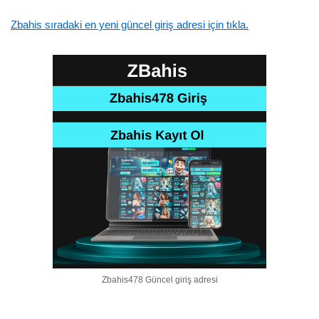
Zbahis sıradaki en yeni güncel giriş adresi için tıkla.
Zbahis478 Güncel giriş adresi