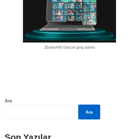
Zbahis445 Güncel giriş adresi
Ara
Ara
Son Yazılar