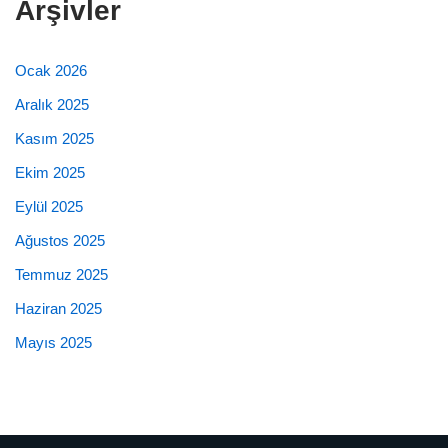
Arşivler
Ocak 2026
Aralık 2025
Kasım 2025
Ekim 2025
Eylül 2025
Ağustos 2025
Temmuz 2025
Haziran 2025
Mayıs 2025