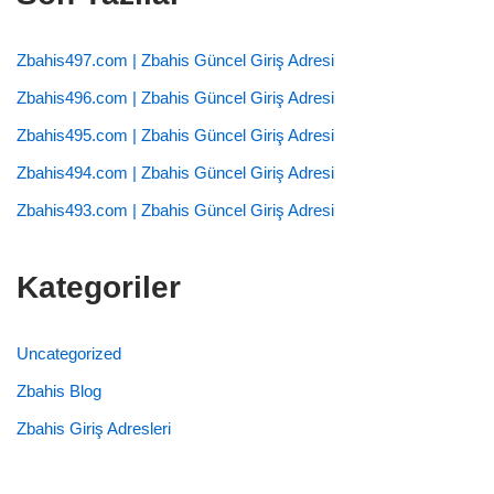
Zbahis497.com | Zbahis Güncel Giriş Adresi
Zbahis496.com | Zbahis Güncel Giriş Adresi
Zbahis495.com | Zbahis Güncel Giriş Adresi
Zbahis494.com | Zbahis Güncel Giriş Adresi
Zbahis493.com | Zbahis Güncel Giriş Adresi
Kategoriler
Uncategorized
Zbahis Blog
Zbahis Giriş Adresleri