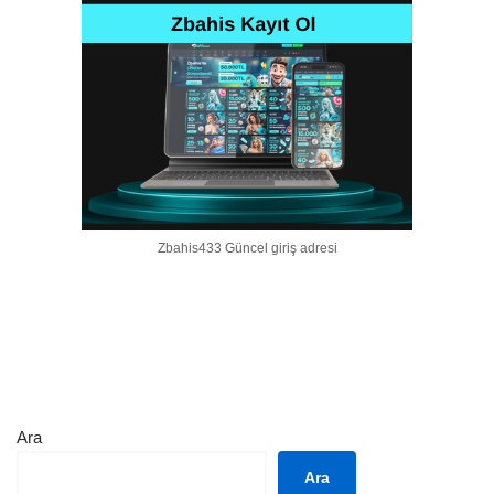
Zbahis433 Güncel giriş adresi
Ara
Ara