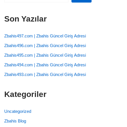
Son Yazılar
Zbahis497.com | Zbahis Güncel Giriş Adresi
Zbahis496.com | Zbahis Güncel Giriş Adresi
Zbahis495.com | Zbahis Güncel Giriş Adresi
Zbahis494.com | Zbahis Güncel Giriş Adresi
Zbahis493.com | Zbahis Güncel Giriş Adresi
Kategoriler
Uncategorized
Zbahis Blog