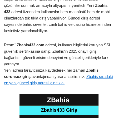
çözümler sunmak amacıyla altyapısını yeniledi. Yeni
Zbahis
433
adresi üzerinden kullanıcılar hem masaüstü hem de mobil
cihazlardan tek tıkla giriş yapabiliyor. Güncel giriş adresi
sayesinde bahis severler, canlı bahis ve casino hizmetlerinden
kesintisiz yararlanabiliyor.
Resmî
Zbahis433.com
adresi, kullanıcı bilgilerini koruyan SSL
güvenlik sertifikasına sahip. Zbahis’in 2025 onaylı giriş
bağlantısı, güvenli erişim deneyimi ve güncel içerikleriyle fark
yaratıyor.
Yeni adresi tarayıcınıza kaydederek her zaman
Zbahis
sorunsuz giriş
avantajından yararlanabilirsiniz.
Zbahis sıradaki
en yeni güncel giriş adresi için tıkla.