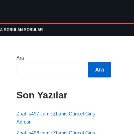
KÇA SORULAN SORULAR
Ara
Ara
Son Yazılar
Zbahis497.com | Zbahis Güncel Giriş
Adresi
Zbahis496.com | Zbahis Güncel Giriş