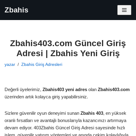
Zbahis
İçeriğe
geç
Zbahis403.com Güncel Giriş
Adresi | Zbahis Yeni Giriş
yazar
Zbahis Giriş Adresleri
Değerli üyelerimiz,
Zbahis403 yeni adres
olan
Zbahis403.com
üzerinden artık kolayca giriş yapabilirsiniz.
Sizlere güvenilir oyun deneyimi sunan
Zbahis 403
, en yüksek
oranlı fırsatları ve avantajlı bonuslarıyla kazancınızı artırmaya
devam ediyor. 403Zbahis Güncel Giriş Adresi sayesinde hızlı
işlem, güvenilir yatırım yöntemleri ve anında çekim kolaylığıyla