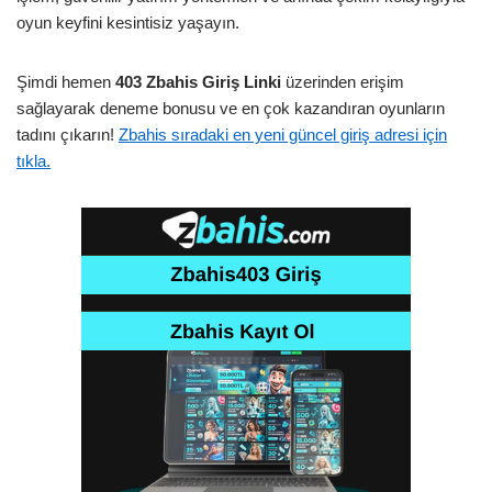
oyun keyfini kesintisiz yaşayın.
Şimdi hemen
403 Zbahis Giriş Linki
üzerinden erişim
sağlayarak deneme bonusu ve en çok kazandıran oyunların
tadını çıkarın!
Zbahis sıradaki en yeni güncel giriş adresi için
tıkla.