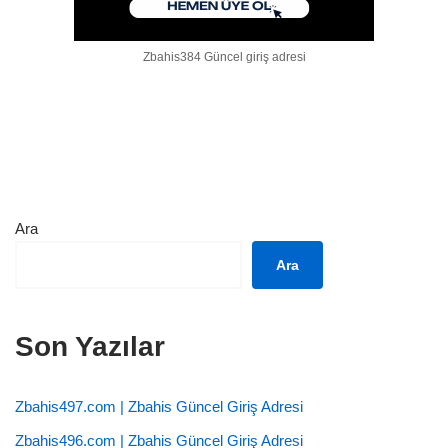
Zbahis384 Güncel giriş adresi
Ara
Ara
Son Yazılar
Zbahis497.com | Zbahis Güncel Giriş Adresi
Zbahis496.com | Zbahis Güncel Giriş Adresi