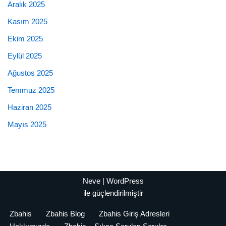
Aralık 2025
Kasım 2025
Ekim 2025
Eylül 2025
Ağustos 2025
Temmuz 2025
Haziran 2025
Mayıs 2025
Neve
|
WordPress
ile güçlendirilmiştir
Zbahis
Zbahis Blog
Zbahis Giriş Adresleri