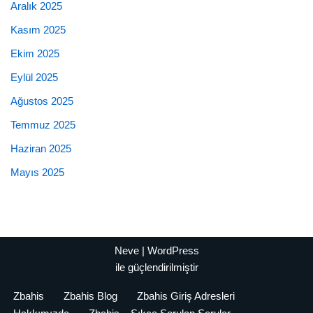
Aralık 2025
Kasım 2025
Ekim 2025
Eylül 2025
Ağustos 2025
Temmuz 2025
Haziran 2025
Mayıs 2025
Neve
|
WordPress
ile güçlendirilmiştir
Zbahis
Zbahis Blog
Zbahis Giriş Adresleri