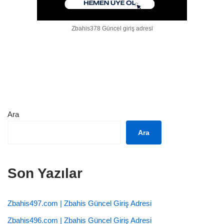
Zbahis378 Güncel giriş adresi
Ara
Ara
Son Yazılar
Zbahis497.com | Zbahis Güncel Giriş Adresi
Zbahis496.com | Zbahis Güncel Giriş Adresi