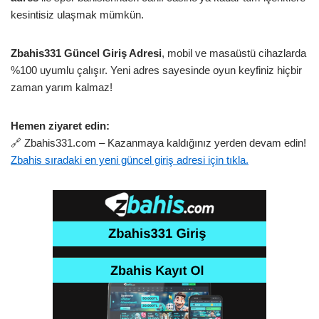
kesintisiz ulaşmak mümkün.
Zbahis331 Güncel Giriş Adresi
, mobil ve masaüstü cihazlarda
%100 uyumlu çalışır. Yeni adres sayesinde oyun keyfiniz hiçbir
zaman yarım kalmaz!
Hemen ziyaret edin:
🔗 Zbahis331.com – Kazanmaya kaldığınız yerden devam edin!
Zbahis sıradaki en yeni güncel giriş adresi için tıkla.