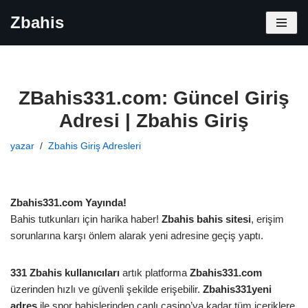
Zbahis
İçeriğe
geç
ZBahis331.com: Güncel Giriş
Adresi | Zbahis Giriş
yazar
Zbahis Giriş Adresleri
Zbahis331.com Yayında!
Bahis tutkunları için harika haber!
Zbahis bahis sitesi
, erişim
sorunlarına karşı önlem alarak yeni adresine geçiş yaptı.
331 Zbahis kullanıcıları
artık platforma
Zbahis331.com
üzerinden hızlı ve güvenli şekilde erişebilir.
Zbahis331yeni
adres
ile spor bahislerinden canlı casino’ya kadar tüm içeriklere